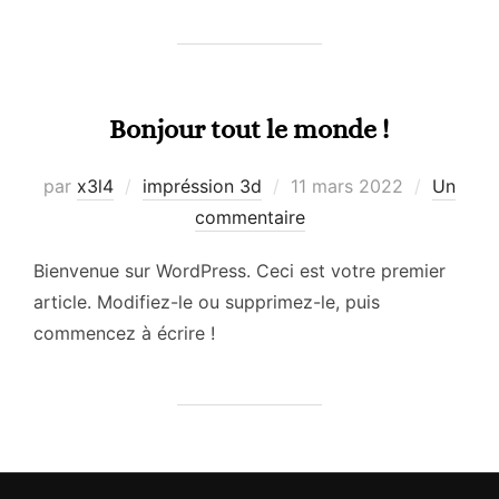
Bonjour tout le monde !
Publié
par
x3l4
impréssion 3d
11 mars 2022
Un
le
commentaire
Bienvenue sur WordPress. Ceci est votre premier
article. Modifiez-le ou supprimez-le, puis
commencez à écrire !