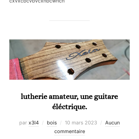
cxvxcbcvbvcxnbcwncn
lutherie amateur, une guitare
éléctrique.
Publié
par
x3l4
bois
10 mars 2023
Aucun
le
commentaire