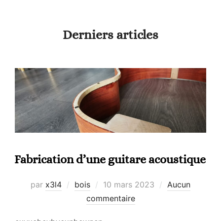
contenu
Derniers articles
Fabrication d’une guitare acoustique
Publié
par
x3l4
bois
10 mars 2023
Aucun
le
commentaire